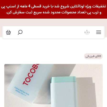
تخفیفات ویژه لوناآنلاین شروع شد-با خرید قسطی 4 ماهه از اسنپ پی
و ترب پی-تعداد محصولات محدود شده سریع ثبت سفارش کن.
کالای فیزیکی