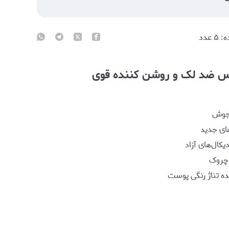
ه:
۵
عدد
 جوش
ای جدید
کال‌های آزاد
 چروک
 تناژ رنگی پوست