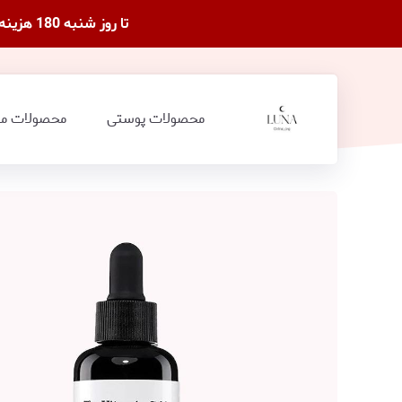
تا روز شنبه 180 هزینه ارسال نمیگیرم(هدیه ما به شما)بیشتر محصولات تخفیف داره،از روز شبه قیمتها تغییر میکنه.
محصولات پوستی
محصولات مو