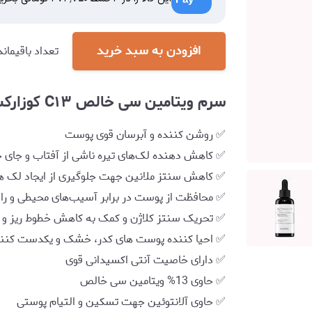
افزودن به سبد خرید
تعداد باقیماند
سرم ویتامین سی خالص C۱۳ کوزارکس ضد لک و روشن کننده قوی
✅ روشن کننده و آبرسان قوی پوست
✅ کاهش دهنده لک‌های تیره ناشی از آفتاب و جای
✅ کاهش سنتز ملانین جهت جلوگیری از ایجاد لک ه
✅ محافظت از پوست در برابر آسیب‌های محیطی و رادی
✅ تحریک سنتز کلاژن و کمک به کاهش خطوط ریز و
✅ احیا کننده پوست های کدر، خشک و یکدست کننده
✅ دارای خاصیت آنتی اکسیدانی قوی
✅ حاوی 13% ویتامین سی خالص
✅ حاوی آلانتوئین جهت تسکین و التیام پوستی