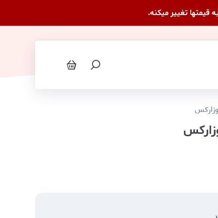
وزارکس
د