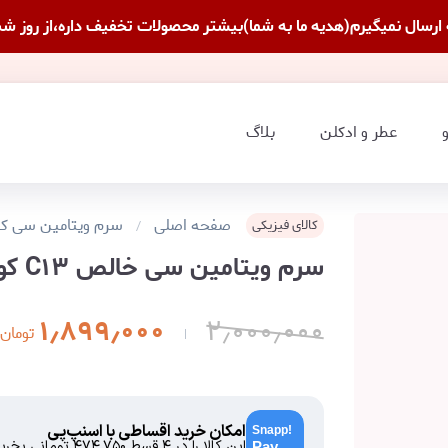
عطر و ادکلن
بلاگ
صفحه اصلی
سرم ویتامین سی ک
کالای فیزیکی
سرم ویتامین سی خالص C۱۳ کوزارکس
۱٫۸۹۹٫۰۰۰
۲٫۰۰۰٫۰۰۰
تومان
امکان خرید اقساطی با اسنپ‌پی
این کالا را در ۴ قسط
۴۷۴٬۷۵۰
تومانی بخری