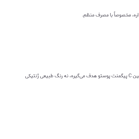
ره، مخصوصاً با مصرف منظم.
بله، روی همه طیف‌های رنگ پوست اثر می‌ذاره. ویتامین C پیگمنت پوستو هدف می‌گیره، نه رنگ طبیعی ژنتیکی